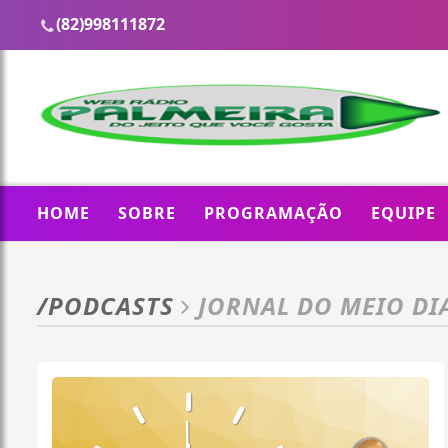
(82)998111872
HOME
SOBRE
PROGRAMAÇÃO
EQUIPE
/PODCASTS
JORNAL DO MEIO DI